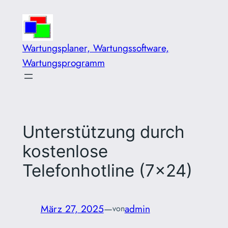
Zum
Inhalt
springen
Wartungsplaner, Wartungssoftware,
Wartungsprogramm
Unterstützung durch
kostenlose
Telefonhotline (7×24)
März 27, 2025
—
admin
von